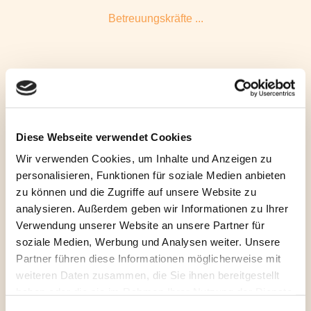
Betreuungskräfte ...
Betreuungskräfte Stellenangebote
Diese Webseite verwendet Cookies
Wir verwenden Cookies, um Inhalte und Anzeigen zu
Wenn Sie Erfahrung in der Seniorenbetreuung und Freude
personalisieren, Funktionen für soziale Medien anbieten
zu können und die Zugriffe auf unsere Website zu
an einer verantwortungsvollen Aufgabe haben, sind Sie bei
analysieren. Außerdem geben wir Informationen zu Ihrer
uns herzlich willkommen!
Verwendung unserer Website an unsere Partner für
soziale Medien, Werbung und Analysen weiter. Unsere
Betreuungskräfte gesucht...
Partner führen diese Informationen möglicherweise mit
weiteren Daten zusammen, die Sie ihnen bereitgestellt
haben oder die sie im Rahmen Ihrer Nutzung der Dienste
gesammelt haben.